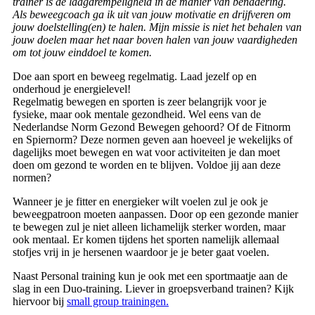
trainer is de laagdrempeligheid in de manier van benadering.
Als beweegcoach ga ik uit van jouw motivatie en drijfveren om
jouw doelstelling(en) te halen. Mijn missie is niet het behalen van
jouw doelen maar het naar boven halen van jouw vaardigheden
om tot jouw einddoel te komen.
Doe aan sport en beweeg regelmatig. Laad jezelf op en
onderhoud je energielevel!
Regelmatig bewegen en sporten is zeer belangrijk voor je
fysieke, maar ook mentale gezondheid. Wel eens van de
Nederlandse Norm Gezond Bewegen gehoord? Of de Fitnorm
en Spiernorm? Deze normen geven aan hoeveel je wekelijks of
dagelijks moet bewegen en wat voor activiteiten je dan moet
doen om gezond te worden en te blijven. Voldoe jij aan deze
normen?
Wanneer je je fitter en energieker wilt voelen zul je ook je
beweegpatroon moeten aanpassen. Door op een gezonde manier
te bewegen zul je niet alleen lichamelijk sterker worden, maar
ook mentaal. Er komen tijdens het sporten namelijk allemaal
stofjes vrij in je hersenen waardoor je je beter gaat voelen.
Naast Personal training kun je ook met een sportmaatje aan de
slag in een Duo-training. Liever in groepsverband trainen? Kijk
hiervoor bij
small group trainingen.